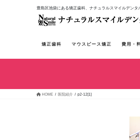
コ
ナ
豊島区池袋にある矯正歯科、ナチュラルスマイルデンタル
ン
ビ
テ
ゲ
ン
ー
ツ
シ
へ
ョ
矯正歯科
マウスピース矯正
費用・
ス
ン
キ
に
ッ
移
プ
動
HOME
医院紹介
p2-12[1]